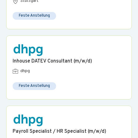
Stuttgart
Mitarbeiterparkplätze.
Freuen Sie sich zudem auf lohnenswerte
Feste Anstellung
Mitarbeiterrabatte und viele weitere Benefits.
Wir freuen uns mit Ihnen bei unseren Teamevents und
gemeinsamen Mittagspausen in den Austausch zu kommen
und Erfolge gemeinsam zu feiern.
Erfahren Sie in unserer Broschüre mehr über die Einstiegs-
Inhouse DATEV Consultant (m/w/d)
und Entwicklungsmöglichkeiten bei der dhpg.
dhpg
Feste Anstellung
Payroll Specialist / HR Specialist (m/w/d)