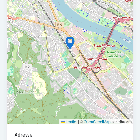
von Steuerbelastungsrechnungen
Steuerliche Unterstützung bei M&A‑Transaktionen,
insbesondere bei Due‑Diligence‑Prüfungen,
Vertragsverhandlungen und der steuerlichen Umsetzung
von Share‑ und Asset Deals
Erstellung von Stellungnahmen zu anspruchsvollen
steuerlichen Fragestellungen im Transaktions‑ und
Umstrukturierungskontext
Interdisziplinäre Zusammenarbeit mit Wirtschaftsprüfern,
Rechtsanwälten und weiteren Beratern im Rahmen von
Transaktions‑ und Strukturierungsprojekten
Erfolgreich abgelegtes Steuerberaterexamen
Leaflet
|
©
OpenStreetMap
contributors
Ausgeprägtes Interesse – idealerweise Erfahrung – in der
steuerlichen Gestaltungsberatung mit Schwerpunkt auf
Adresse
M&A‑Transaktionen und Unternehmensumstrukturierungen