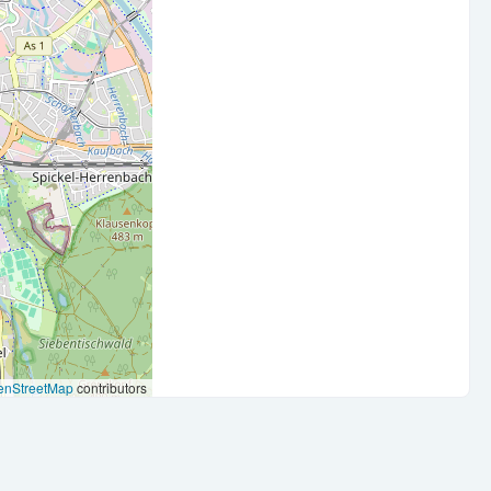
rozessoptimierung und der Mitarbeit an strategischen
ntwicklung der gesamten Finance-Abteilung. Dabei gestaltest
ozesse, arbeitest konzeptionell und stimmst Dich eng mit
nständig die Rechnungsprüfung und Qualitätssicherung
g (inkl. inhaltlicher Prüfung der vertragskonformen
agen für das Management und die Geschäftsleitung
chaftliches Studium oder eine vergleichbare Ausbildung zum
r (m/w/d) o.ä.
hen Buchhaltung, Controlling oder Rechnungswesen
m komplexe Zusammenhänge zu durchdringen und Hands-on-
enStreetMap
contributors
 umzusetzen
es Denkvermögen und Zahlenaffinität sowie eine
beitsweise