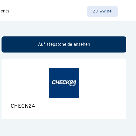
vents
Zu iww.de
Auf stepstone.de ansehen
CHECK24