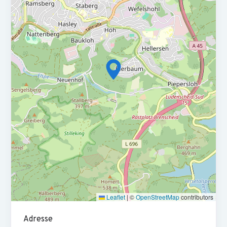
• Strukturierte Einarbeitung
• Urlaubsgeld, Weihnachtsgeld, ergebnisorientiertes
Bonussystem
• Sonderzahlungen z.B. beim Jubiläum
• VL nach 6 Monaten
• Betriebliche Altersvorsorge
• Mineralwasser und frisches Obst
• Firmenevents
Leaflet
|
©
OpenStreetMap
contributors
Adresse