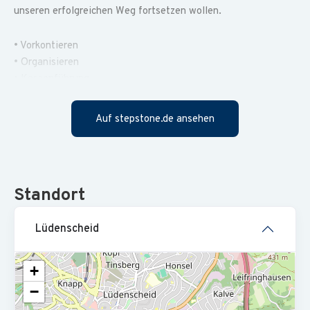
unseren erfolgreichen Weg fortsetzen wollen.
• Vorkontieren
• Organisieren
• Kassenführung
• Mahnwesen
• Statistiken
Auf stepstone.de ansehen
• Unterstützung in der Bearbeitung laufender
Geschäftsvorgänge
• Erfolgreich abgeschlossene Ausbildung, idealerweise als
Standort
Steuerfachangestellte, Industriekaufmann (m/w/d)
• Sorgfältigkeit
Lüdenscheid
• Zuverlässigkeit
• Verschwiegenheit
• Kenntnisse in Addison, Word, Excel
+
−
• Eigenverantwortliches Arbeitsumfeld